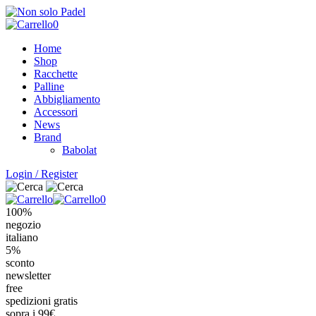
Salta
al
0
contenuto
Home
principale
Shop
Racchette
Palline
Abbigliamento
Accessori
News
Brand
Babolat
Login / Register
0
100%
negozio
italiano
5%
sconto
newsletter
free
spedizioni gratis
sopra i 99€