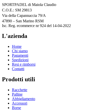
SPORTPADEL di Maiola Claudio
C.O.E.: SM 29813
Via della Capannaccia 79/A
47890 – San Marino RSM
Isc. Reg. ecommerce nr 924 del 14-04-2022
L'azienda
Home
Chi siamo
Pagamenti
Spedizioni
Resi e rimborsi
Contatti
Prodotti utili
Racchette
Palline
Abbigliamento
Accessori
Borse