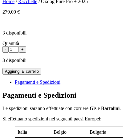
Home
/
Racchette
/
Oxdog Pure Pro + 2025
279,00
€
3 disponibili
Quantità
Oxdog
-
+
Pure
Pro
3 disponibili
+
2025
Aggiungi al carrello
quantità
Pagamenti e Spedizioni
Pagamenti e Spedizioni
Le spedizioni saranno effettuate con corriere
Gls
e
Bartolini
.
Si effettuano spedizioni nei seguenti paesi Europei:
Italia
Belgio
Bulgaria