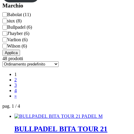
Marchio
Marchio
Babolat
(
11
)
siux
(
8
)
Bullpadel
(
6
)
J'hayber
(
6
)
Varlion
(
6
)
Wilson
(
6
)
Applica
48 prodotti
1
2
3
4
»
pag. 1 / 4
BULLPADEL BITA TOUR 21