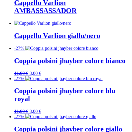
Cappello Varlion
AMBASSASSADOR
Cappello Varlion giallo/nero
-27%
Coppia polsini jhayber colore bianco
Il
Il
11,00
€
8,00
€
prezzo
prezzo
-27%
originale
attuale
era:
è:
Coppia polsini jhayber colore blu
11,00 €.
8,00 €.
royal
Il
Il
11,00
€
8,00
€
prezzo
prezzo
-27%
originale
attuale
era:
è:
Coppia polsini jhayber colore giallo