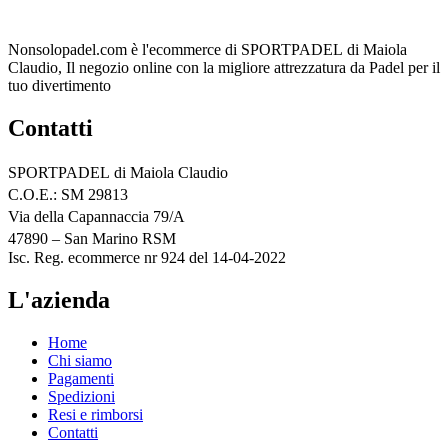
era:
è:
11,00 €.
8,00 €.
Nonsolopadel.com è l'ecommerce di SPORTPADEL di Maiola
Claudio, Il negozio online con la migliore attrezzatura da Padel per il
tuo divertimento
Contatti
SPORTPADEL di Maiola Claudio
C.O.E.: SM 29813
Via della Capannaccia 79/A
47890 – San Marino RSM
Isc. Reg. ecommerce nr 924 del 14-04-2022
L'azienda
Home
Chi siamo
Pagamenti
Spedizioni
Resi e rimborsi
Contatti