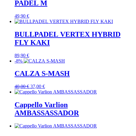
PADEL M
49,90
€
BULLPADEL VERTEX HYBRID
FLY KAKI
89,90
€
-8%
CALZA S-MASH
Il
Il
40,00
€
37,00
€
prezzo
prezzo
originale
attuale
era:
è:
Cappello Varlion
40,00 €.
37,00 €.
AMBASSASSADOR