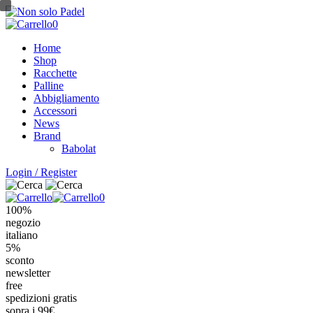
Salta
al
0
contenuto
Home
principale
Shop
Racchette
Palline
Abbigliamento
Accessori
News
Brand
Babolat
Login / Register
0
100%
negozio
italiano
5%
sconto
newsletter
free
spedizioni gratis
sopra i 99€